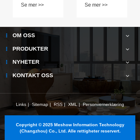
Se mer >>
Se mer >>
verdt å velge?
Smart Desk -
oppgraderingen
du har sett
etter?
OM OSS
PRODUKTER
NYHETER
KONTAKT OSS
Links
|
Sitemap
|
RSS
|
XML
|
Personvernerklæring
Copyright © 2025 Meshow Information Technology
(Changzhou) Co., Ltd. Alle rettigheter reservert.