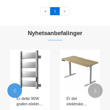
«
1
»
Nyhetsanbefalinger


Er dette 90W
Er det
grafen elektrisk
elektriske
håndklestativ
løftebordet