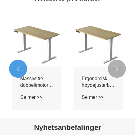
Particle Board
Hvitt glassbrett
enkeltmotorisk
dobbeltmotorisk
elektrisk
elektrisk
Se mer >>
Se mer >>
løftebord
løftebord


Nyhetsanbefalinger