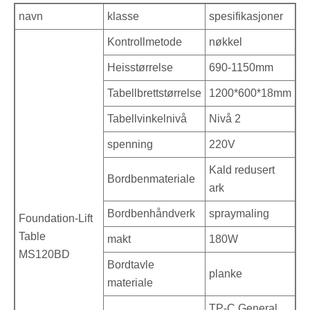
navn
klasse
spesifikasjoner
Kontrollmetode
nøkkel
Heisstørrelse
690-1150mm
Tabellbrettstørrelse
1200*600*18mm
Tabellvinkelnivå
Nivå 2
spenning
220V
Kald redusert
Bordbenmateriale
ark
Bordbenhåndverk
spraymaling
Foundation-Lift
Table
makt
180W
MS120BD
Bordtavle
planke
materiale
TP-C General