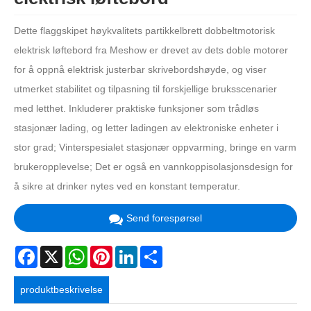
Dette flaggskipet høykvalitets partikkelbrett dobbeltmotorisk
elektrisk løftebord fra Meshow er drevet av dets doble motorer
for å oppnå elektrisk justerbar skrivebordshøyde, og viser
utmerket stabilitet og tilpasning til forskjellige bruksscenarier
med letthet. Inkluderer praktiske funksjoner som trådløs
stasjonær lading, og letter ladingen av elektroniske enheter i
stor grad; Vinterspesialet stasjonær oppvarming, bringe en varm
brukeropplevelse; Det er også en vannkoppisolasjonsdesign for
å sikre at drinker nytes ved en konstant temperatur.
Send forespørsel
Facebook
X
WhatsApp
Pinterest
LinkedIn
Share
produktbeskrivelse