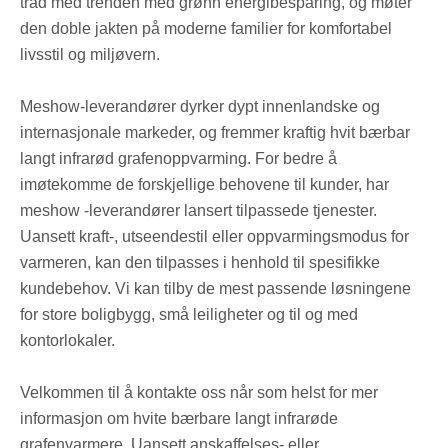
tråd med trenden med grønn energibesparing, og møter
den doble jakten på moderne familier for komfortabel
livsstil og miljøvern.
Meshow-leverandører dyrker dypt innenlandske og
internasjonale markeder, og fremmer kraftig hvit bærbar
langt infrarød grafenoppvarming. For bedre å
imøtekomme de forskjellige behovene til kunder, har
meshow -leverandører lansert tilpassede tjenester.
Uansett kraft-, utseendestil eller oppvarmingsmodus for
varmeren, kan den tilpasses i henhold til spesifikke
kundebehov. Vi kan tilby de mest passende løsningene
for store boligbygg, små leiligheter og til og med
kontorlokaler.
Velkommen til å kontakte oss når som helst for mer
informasjon om hvite bærbare langt infrarøde
grafenvarmere. Uansett anskaffelses- eller