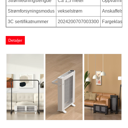
Strømledningslengde
Ca 1,5 meter
Oppvarming
Strømforsyningsmodus
vekselstrøm
Anskaffelses
3C sertifikatnummer
2024200707003300
Fargeklassif
Detaljer