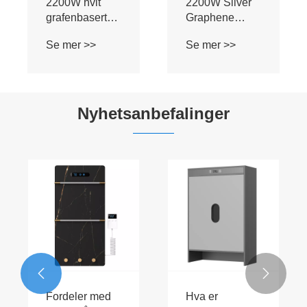
2200W hvit
2200W Silver
grafenbasertobrett
Graphene
elektrisk
Baseboard
Se mer >>
Se mer >>
varmeovn
Electric Heater
Nyhetsanbefalinger


Fordeler med
Hva er