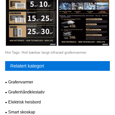
Hot Tags: Hvit bærbar langt infrarød grafenvarmer
Relatert kategori
Grafenvarmer
Grafenhåndklestativ
Elektrisk heisbord
Smart skoskap