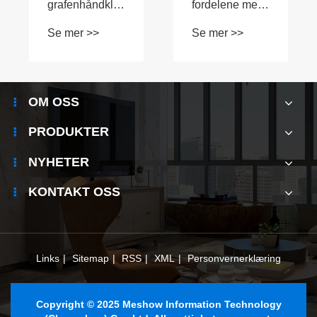
grafenhåndklestativ
fordelene med
om vinteren
et smart
Se mer >>
Se mer >>
skoskap?
OM OSS
PRODUKTER
NYHETER
KONTAKT OSS
Links
|
Sitemap
|
RSS
|
XML
|
Personvernerklæring
Copyright © 2025 Meshow Information Technology