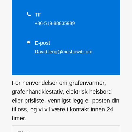

Tlf
+86-519-88835989
E-post

David.feng@meshowit.com
For henvendelser om grafenvarmer,
grafenhåndklestativ, elektrisk heisbord
eller prisliste, vennligst legg e -posten din
til oss, og vi vil være i kontakt innen 24
timer.