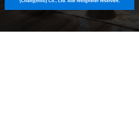
(Changzhou) Co., Ltd. Alle rettigheter reservert.