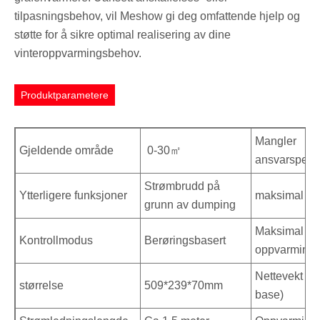
tilpasningsbehov, vil Meshow gi deg omfattende hjelp og
støtte for å sikre optimal realisering av dine
vinteroppvarmingsbehov.
Produktparametere
Mangler
Gjeldende område
0-30㎡
ansvarsperi
Strømbrudd på
Ytterligere funksjoner
maksimal eff
grunn av dumping
Maksimal
Kontrollmodus
Berøringsbasert
oppvarmings
Nettevekt (in
størrelse
509*239*70mm
base)